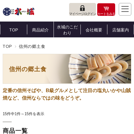
マイページログイン
カートをみる
水城のこだ
TOP
商品紹介
会社概要
店舗案内
わり
TOP
信州の郷土食
信州の郷土食
定番の信州そばや、B級グルメとして注目の塩丸いかや山賊
焼など、信州ならではの味をどうぞ。
15件中1件～15件を表示
商品一覧