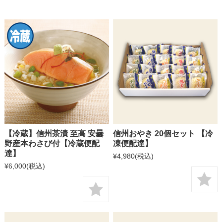
【冷蔵】信州茶漬 至高 安曇
信州おやき 20個セット 【冷
野産本わさび付【冷蔵便配
凍便配達】
達】
¥4,980
(税込)
¥6,000
(税込)