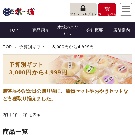
マイページログイン
カートをみる
水城のこだ
TOP
商品紹介
会社概要
店舗案内
わり
TOP
予算別ギフト
3,000円から4,999円
予算別ギフト
3,000円から4,999円
贈答品や記念日の贈り物に。漬物セットやおやきセットな
ど各種取り揃えました。
2件中1件～2件を表示
商品一覧