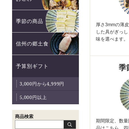
季節の商品
厚さ3mmの薄
した具がぎっし
味を選べます。
信州の郷土食
季
予算別ギフト
3,000円から4,999円
5,000円以上
期間限定、数量
品はこちら。四