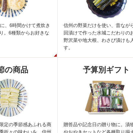
皮に、6時間かけて煮炊き
信州の野菜だけを使い、昔なが
り。6種類からお好きな
回漬けで作った水城こだわりの
野沢菜や地大根、わさび漬けも
す。
節の商品
予算別ギフト
限定の季節感あふれる商
贈答品や記念日の贈り物に。漬
季折々の味わいを、信州
やおやきセットなど各種取り揃