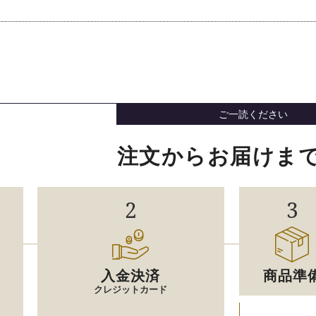
ご一読ください
注文からお届けま
2
3
入金決済
商品準
クレジットカード