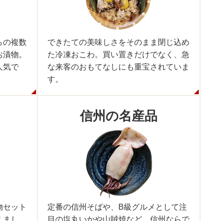
らの複数
できたての美味しさをそのまま閉じ込め
お漬物。
た冷凍おこわ。買い置きだけでなく、急
人気で
な来客のおもてなしにも重宝されていま
す。
信州の名産品
物セット
定番の信州そばや、B級グルメとして注
えまし
目の塩丸いかや山賊焼など、信州ならで