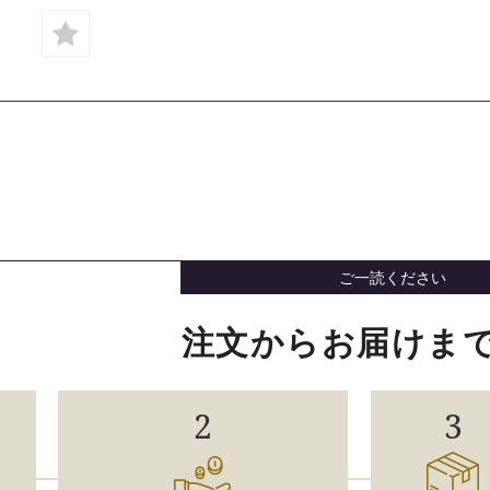
ご一読ください
注文からお届けま
2
3