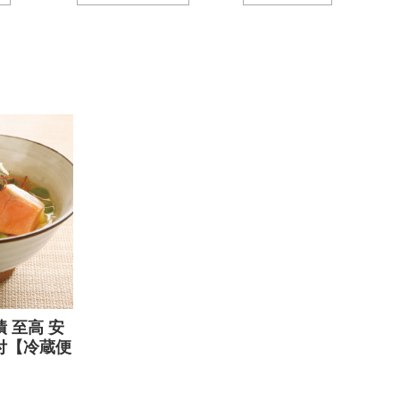
 至高 安
付【冷蔵便