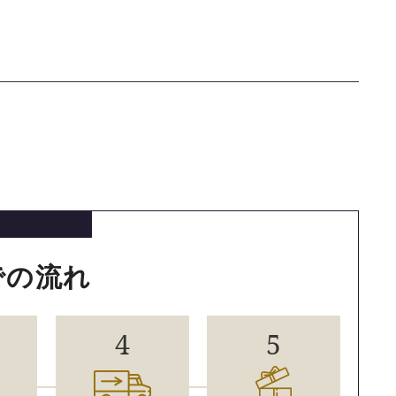
での流れ
4
5