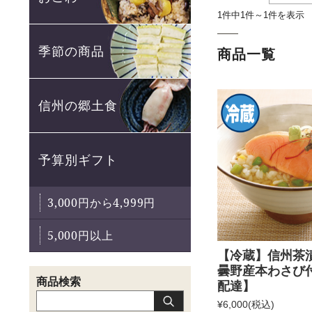
1件中1件～1件を表示
季節の商品
商品一覧
信州の郷土食
予算別ギフト
3,000円から4,999円
5,000円以上
【冷蔵】信州茶漬
曇野産本わさび
配達】
¥6,000
(税込)