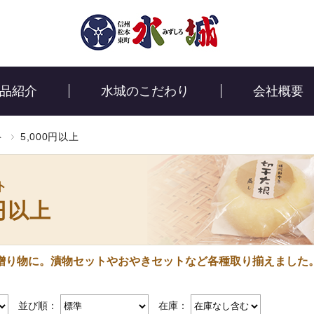
品紹介
水城のこだわり
会社概要
ト
5,000円以上
ト
0円以上
贈り物に。漬物セットやおやきセットなど各種取り揃えました
並び順：
在庫：