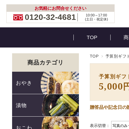
お気軽にお問合せください
0120-32-4681
10:00～17:00
(土日・祝定休)
TOP
商
TOP
予算別ギフ
商品カテゴリ
予算別ギフ
おやき
5,00
漬物
贈答品や記念日の
表示切替：
おこわ