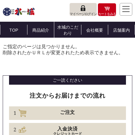
マイページログイン
カートをみる
水城のこだ
TOP
商品紹介
会社概要
店舗案内
わり
ご指定のページは見つかりません。
削除されたかＵＲＬが変更されたため表示できません。
ご一読ください
注文からお届けまでの流れ
1
ご注文
2
入金決済
クレジットカード