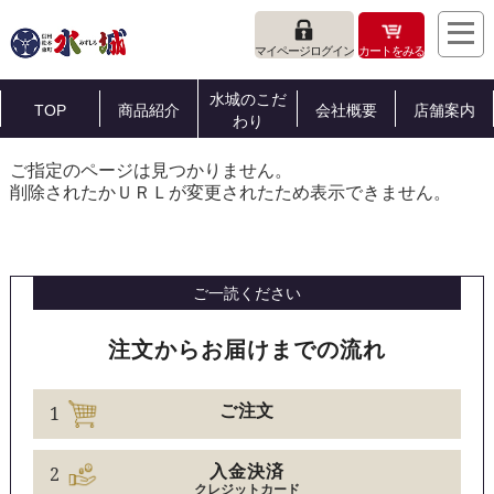
マイページログイン
カートをみる
水城のこだ
TOP
商品紹介
会社概要
店舗案内
わり
ご指定のページは見つかりません。
削除されたかＵＲＬが変更されたため表示できません。
ご一読ください
注文からお届けまでの流れ
1
ご注文
2
入金決済
クレジットカード