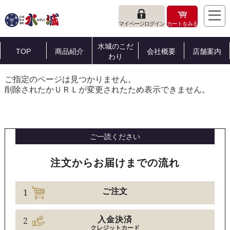
マイページログイン
カートをみる
水城のこだ
TOP
商品紹介
会社概要
店舗案内
わり
ご指定のページは見つかりません。
削除されたかＵＲＬが変更されたため表示できません。
ご一読ください
注文からお届けまでの流れ
1
ご注文
2
入金決済
クレジットカード