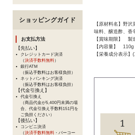
ショッピングガイド
【原材料名】野沢菜
味料、醸造酢、香辛
お支払方法
【賞味期限】 製造
【内容量】 110g
【先払い】
【栄養成分表示】(1
クレジットカード決済
（
決済手数料無料
）
銀行ATM
（振込手数料はお客様負担）
ネットバンキング決済
（振込手数料はお客様負担）
【代金引換え】
代金引換え
（商品代金が5,400円未満の場
合、代金引換え手数料151円を
ご負担ください）
1
【後払い】
コンビニ決済
（
決済手数料無料
・バーコー