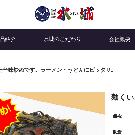
品紹介
水城のこだわり
会社概要
た辛味炒めです。ラーメン・うどんにピッタリ。
麺くい
価格:
数量: