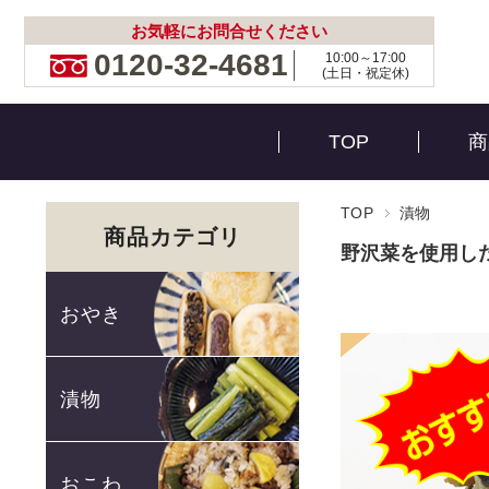
お気軽にお問合せください
0120-32-4681
10:00～17:00
(土日・祝定休)
TOP
商
TOP
漬物
商品カテゴリ
野沢菜を使用し
おやき
漬物
おこわ