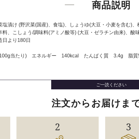
商品説明
塩漬け (野沢菜(国産)、食塩)、しょうゆ(大豆・小麦を含む)
料、こしょう/調味料(アミノ酸等) (大豆・ゼラチン由来)、酸
日より180日
00g当たり) エネルギー 140kcal たんぱく質 3.4g 脂質5
ご一読ください
注文からお届けま
2
3