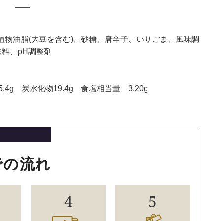
、植物油脂(大豆を含む)、砂糖、唐辛子、いりごま、風味調
味料、pH調整剤
.4g 炭水化物19.4g 食塩相当量 3.20g
での流れ
4
5