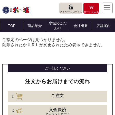
マイページログイン
カートをみる
水城のこだ
TOP
商品紹介
会社概要
店舗案内
わり
ご指定のページは見つかりません。
削除されたかＵＲＬが変更されたため表示できません。
ご一読ください
注文からお届けまでの流れ
1
ご注文
2
入金決済
クレジットカード