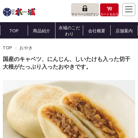
マイページログイン
カートをみる
水城のこだ
TOP
商品紹介
会社概要
店舗案内
わり
TOP
おやき
国産のキャベツ、にんじん、しいたけも入った切干
大根がたっぷり入ったおやきです。