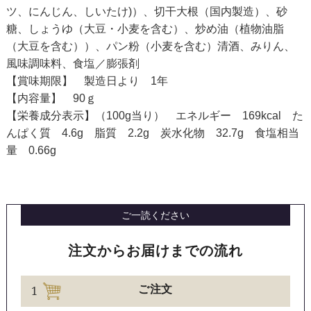
ツ、にんじん、しいたけ)）、切干大根（国内製造）、砂
糖、しょうゆ（大豆・小麦を含む）、炒め油（植物油脂
（大豆を含む））、パン粉（小麦を含む）清酒、みりん、
風味調味料、食塩／膨張剤
【賞味期限】 製造日より 1年
【内容量】 90ｇ
【栄養成分表示】（100g当り） エネルギー 169kcal た
んぱく質 4.6g 脂質 2.2g 炭水化物 32.7g 食塩相当
量 0.66g
ご一読ください
注文からお届けまでの流れ
1
ご注文