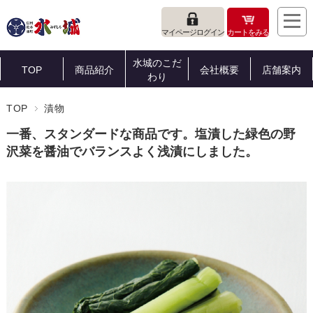
マイページログイン
カートをみる
水城のこだ
TOP
商品紹介
会社概要
店舗案内
わり
TOP
漬物
一番、スタンダードな商品です。塩漬した緑色の野
沢菜を醤油でバランスよく浅漬にしました。