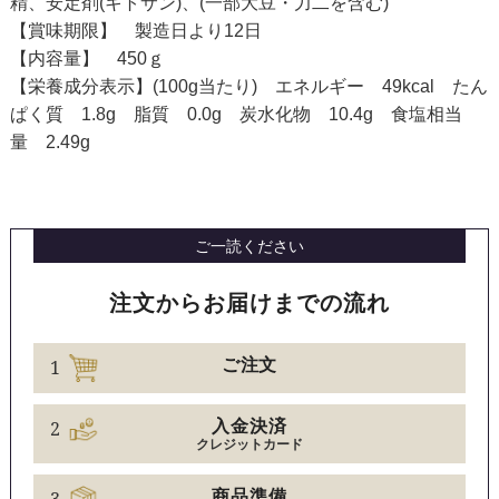
精、安定剤(キトサン)、(一部大豆・力二を含む)
【賞味期限】 製造日より12日
【内容量】 450ｇ
【栄養成分表示】(100g当たり) エネルギー 49kcal たん
ぱく質 1.8g 脂質 0.0g 炭水化物 10.4g 食塩相当
量 2.49g
ご一読ください
注文からお届けまでの流れ
1
ご注文
2
入金決済
クレジットカード
商品準備