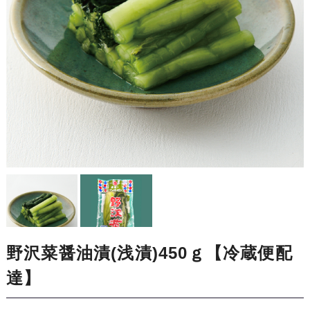
野沢菜醤油漬(浅漬)450ｇ【冷蔵便配
達】