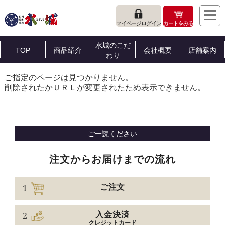
マイページログイン
カートをみる
水城のこだ
TOP
商品紹介
会社概要
店舗案内
わり
ご指定のページは見つかりません。
削除されたかＵＲＬが変更されたため表示できません。
ご一読ください
注文からお届けまでの流れ
1
ご注文
2
入金決済
クレジットカード