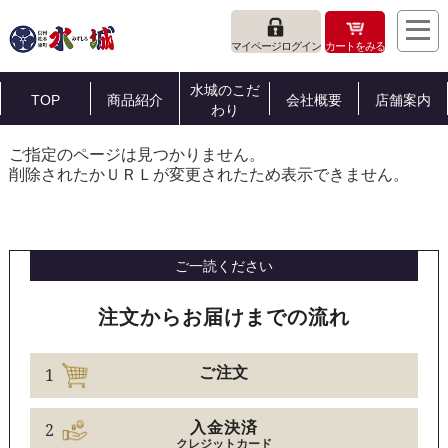
マイページログイン
カートをみる
水城のこだ
TOP
商品紹介
会社概要
店舗案内
わり
ご指定のページは見つかりません。
削除されたかＵＲＬが変更されたため表示できません。
ご一読ください
注文からお届けまでの流れ
1
ご注文
2
入金決済
クレジットカード