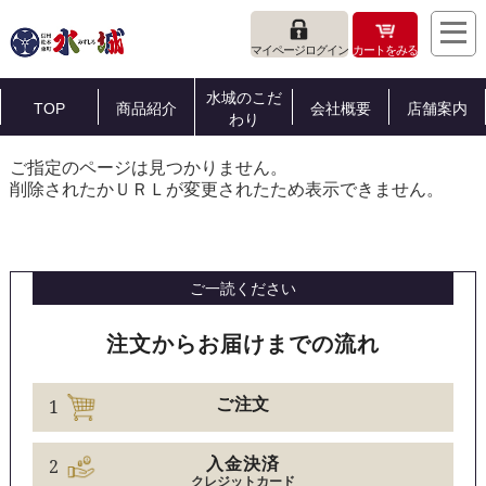
マイページログイン
カートをみる
水城のこだ
TOP
商品紹介
会社概要
店舗案内
わり
ご指定のページは見つかりません。
削除されたかＵＲＬが変更されたため表示できません。
ご一読ください
注文からお届けまでの流れ
1
ご注文
2
入金決済
クレジットカード